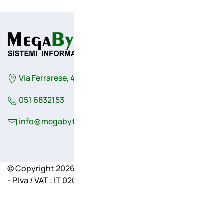
Via Ferrarese, 41/G - 44042 - Cento (Fe) - Italy
051 6832153
info@megabytesistemi.com
© Copyright 2026 - MegaByte Sistemi informatici S.r.l.
- P.Iva / VAT : IT 02048730382 -
Privacy e Cookie Policy