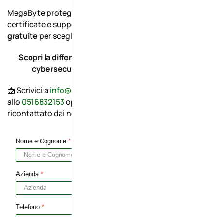
MegaByte protegge ogni cliente con soluzioni
certificate e supporto dedicato, offrendo
consulenze
gratuite
per scegliere la protezione più adatta.
Scopri la differenza tra un antivirus qualsiasi e la
cybersecurity europea avanzata di ESET.
📩 Scrivici a
info@megabytesistemi.com
, chiamaci
allo
0516832153
oppure compila il modulo per essere
ricontattato dai nostri esperti.
Nome e Cognome
*
Azienda
*
Telefono
*