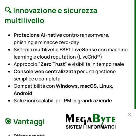
🔍
Innovazione e sicurezza
multilivello
Protezione AI-native
contro ransomware,
phishing e minacce zero-day
Sistema
multilivello ESET LiveSense
con machine
learning e cloud reputation (LiveGrid®)
Approccio "
Zero Trust
" e visibilità in tempo reale
Console web centralizzata
per una gestione
semplice e completa
Compatibilità con
Windows, macOS, Linux,
Android
Soluzioni scalabili per
PMI e grandi aziende
×
🎯
Vantaggi ESET per la tua azienda
Difesa proattiva con impatto minimo sulle