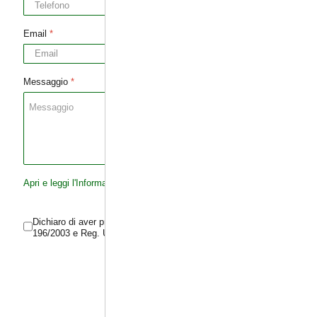
Email
*
Messaggio
*
Apri e leggi l'Informativa Privacy
Dichiaro di aver preso visione della Informativa Privacy (D.Lgs
196/2003 e Reg. UE 2016/679)
Invia richiesta