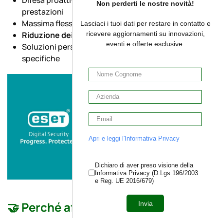
Non perderti le nostre novità!
prestazioni
Massima flessibilità e controllo
Lasciaci i tuoi dati per restare in contatto e
ricevere aggiornamenti su innovazioni,
Riduzione dei costi di gestione IT
eventi e offerte esclusive.
Soluzioni personalizzabili in base alle esigenze
specifiche
Apri e leggi l'Informativa Privacy
Dichiaro di aver preso visione della
Informativa Privacy (D.Lgs 196/2003
e Reg. UE 2016/679)
🤝
Perché affidarti a MegaByte
Invia