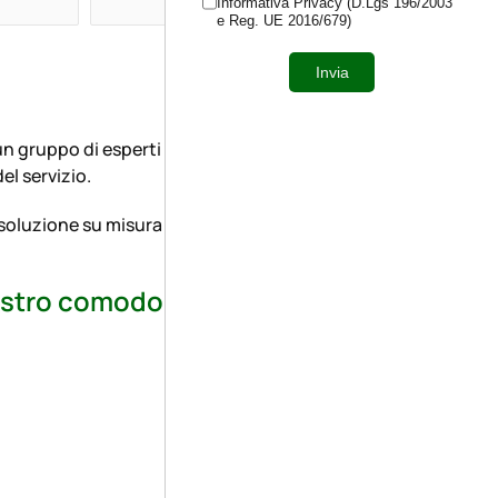
Informativa Privacy (D.Lgs 196/2003
e Reg. UE 2016/679)
Invia
n gruppo di esperti pronti a supportarti in ogni
el servizio.
 soluzione su misura per le tue esigenze aziendali.
 nostro comodo configuratore.