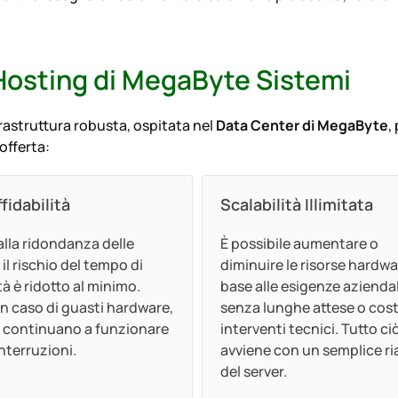
 Hosting di MegaByte Sistemi
frastruttura robusta, ospitata nel
Data Center di MegaByte
,
offerta:
ffidabilità
Scalabilità Illimitata
alla ridondanza delle
È possibile aumentare o
 il rischio del tempo di
diminuire le risorse hardwa
tà è ridotto al minimo.
base alle esigenze aziendal
n caso di guasti hardware,
senza lunghe attese o cost
zi continuano a funzionare
interventi tecnici. Tutto ci
nterruzioni.
avviene con un semplice ri
del server.