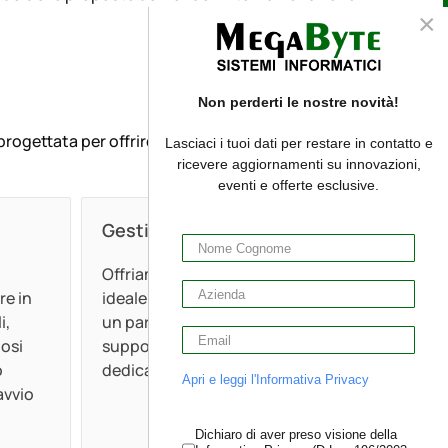
×
Non perderti le nostre novità!
 progettata per offrire prestazioni eccellenti e
Lasciaci i tuoi dati per restare in contatto e
ricevere aggiornamenti su innovazioni,
eventi e offerte esclusive.
Gestione Personalizzata
Offriamo un servizio su misura,
re in
ideale per le aziende che cercano
i,
un partner affidabile, con
osi
supporto rapido e competenze
ò
dedicate.
Apri e leggi l'Informativa Privacy
avvio
Dichiaro di aver preso visione della