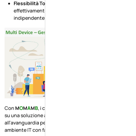
Flessibilità Totale
: paghi solo per i dispositivi
effettivamente utilizzati, con un costo fisso
indipendentemente dall’uso del sistema.
Con
M
O
M
A
M
B
, i clienti di MegaByte possono contare
su una soluzione affidabile, economica e
all’avanguardia per gestire e monitorare il proprio
ambiente IT con facilità ed efficacia.