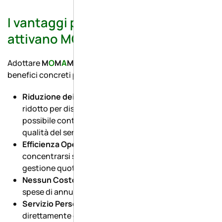
I vantaggi per i clienti che
attivano MOMAMB
Adottare
M
O
M
A
M
B
significa accedere a una serie di
benefici concreti per la tua azienda:
Riduzione dei costi
: grazie a un canone annuale
ridotto per dispositivo (workstation o server), è
possibile contenere le spese senza rinunciare alla
qualità del servizio.
Efficienza Operativa
: le risorse interne possono
concentrarsi su attività strategiche anziché sulla
gestione quotidiana dell’IT.
Nessun Costo Nascosto
: tariffe trasparenti, senza
spese di annullamento o ordini minimi.
Servizio Personalizzato
: supporto erogato
direttamente dal nostro centro di assistenza.