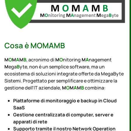
Cosa è MOMAMB
M
O
M
A
M
B
, acronimo di
M
O
nitoring
M
A
nagement
M
ega
B
yte, non è un semplice software, ma un
ecosistema di soluzioni integrate offerte da MegaByte
Sistemi. Progettato per semplificare e ottimizzare la
gestione dell'IT aziendale,
M
O
M
A
M
B
combina:
Piattaforme di monitoraggio e backup in Cloud
SaaS
Gestione centralizzata di computer, server e
apparati di rete
Supporto tramite il nostro Network Operation