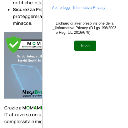
notifiche in tempo reale per decisioni informate.
Apri e leggi l'Informativa Privacy
Sicurezza Proattiva
: monitoraggio costante per
proteggere la rete aziendale da potenziali
minacce.
Dichiaro di aver preso visione della
Informativa Privacy (D.Lgs 196/2003
e Reg. UE 2016/679)
Invia
Grazie a
M
O
M
A
M
B
, è possibile gestire l’intero ambiente
IT attraverso un unico fornitore, riducendo la
complessità e migliorando l’efficienza operativa.