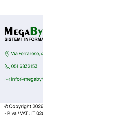
Via Ferrarese, 41/G - 44042 - Cento (Fe) - Italy
051 6832153
info@megabytesistemi.com
© Copyright 2026 - MegaByte Sistemi informatici S.r.l.
- P.Iva / VAT : IT 02048730382 -
Privacy e Cookie Policy