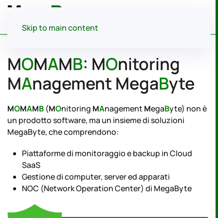
Menu
Skip to main content
M
O
M
A
M
B
: M
O
nitoring
M
A
nagement Mega
B
yte
M
O
M
A
M
B
(
M
O
nitoring
M
A
nagement
M
ega
B
yte) non è
un prodotto software, ma un insieme di soluzioni
MegaByte, che comprendono:
Piattaforme di monitoraggio e backup in Cloud
SaaS
Gestione di computer, server ed apparati
NOC (Network Operation Center) di MegaByte