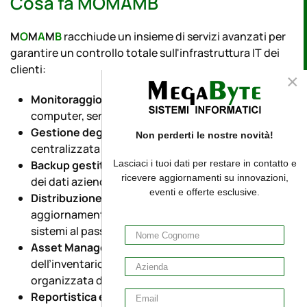
Cosa fa MOMAMB
M
O
M
A
M
B
racchiude un insieme di servizi avanzati per
garantire un controllo totale sull'infrastruttura IT dei
clienti:
×
Monitoraggio in Cloud
: sorveglianza continua di
computer, server e dispositivi di rete.
Gestione degli Endpoint
: amministrazione
Non perderti le nostre novità!
centralizzata di tutte le workstation e i server.
Lasciaci i tuoi dati per restare in contatto e
Backup gestito (DataRack)
: protezione completa
ricevere aggiornamenti su innovazioni,
dei dati aziendali con backup sicuri in Cloud.
eventi e offerte esclusive.
Distribuzione del Software e Patch Management
:
aggiornamenti automatizzati per mantenere tutti i
sistemi al passo con le ultime innovazioni.
Asset Management
: gestione completa
dell’inventario IT per garantire una visione chiara e
organizzata delle risorse.
Reportistica e Notifiche
: report dettagliati e